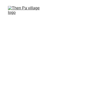
Then Pa village - 
Retreat
Dịch vụ trọn trong không gian văn hóa 
truyền thống bản địa
Các hạng phòng tại 
Then Pa village