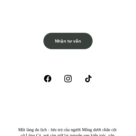
cốt lõi của người Mông nơi địa đầu tổ quốc. 
Cùng với những dịch vụ cao cấp tại Then 
Pa village - Retreat
Nhận tư vấn
Một làng du lịch - lưu trú của người Mông dưới chân cột 
cờ Lũng Cú, nơi còn giữ lại nguyên vẹn kiến trúc, văn 