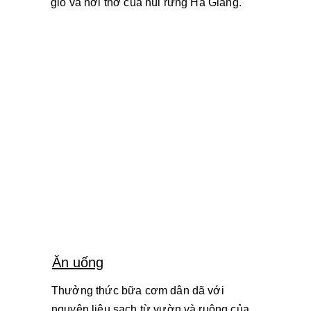
gió và hơi thở của núi rừng Hà Giang.
Ăn uống
Thưởng thức bữa cơm dân dã với 
nguyên liệu sạch từ vườn và ruộng của 