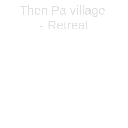
Then Pa village 
- Retreat
Trải nghiệm độc đáo
Trải nghiệm vẽ sáp ong trên vải lanh truyền 
thống của người Mông. Một trải nghiệm và 
cũng là một kỉ niệm khó quên tại ngôi làng 
của chúng mình